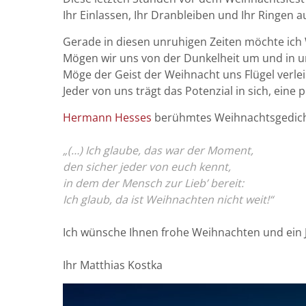
Ihr Einlassen, Ihr Dranbleiben und Ihr Ringen 
Gerade in diesen unruhigen Zeiten möchte ich 
Mögen wir uns von der Dunkelheit um und in u
Möge der Geist der Weihnacht uns Flügel verlei
Jeder von uns trägt das Potenzial in sich, eine
Hermann Hesses
berühmtes Weihnachtsgedicht
„(…) Ich glaube, das war der Moment,
den sicher jeder von euch kennt,
in dem der Mensch zur Lieb’ bereit:
Ich glaub, da ist Weihnachten nicht weit!“
Ich wünsche Ihnen frohe Weihnachten und ein J
Ihr Matthias Kostka