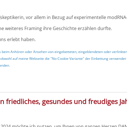
pfskeptikerin, vor allem in Bezug auf experimentelle modRNA-
e weiteres Framing ihre Geschichte erzählen durfte.
uns erlebt haben.
dass beim Anhören oder Ansehen von eingebetteten, eingeblendeten oder verlinkt
 obwohl auf meine Webseite die "No-Cookie-Variante" der Einbettung verwendet w
tanden.
 friedliches, gesundes und freudiges Ja
2024 möchte ich nutzen, um Ihnen von ganzen Herzen DANKE