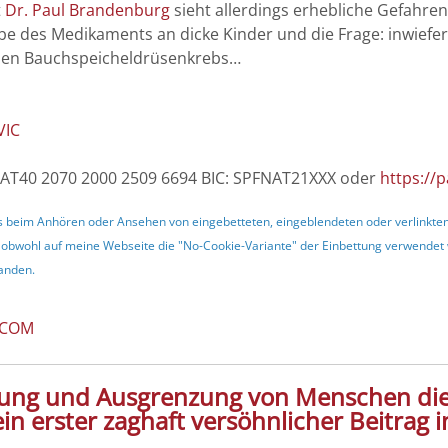
t
Dr. Paul Brandenburg
sieht allerdings erhebliche Gefahr
e des Medikaments an dicke Kinder und die Frage: inwief
chen Bauchspeicheldrüsenkrebs…
VIC
 AT40 2070 2000 2509 6694 BIC: SPFNAT21XXX oder
https://
dass beim Anhören oder Ansehen von eingebetteten, eingeblendeten oder verlinkt
 obwohl auf meine Webseite die "No-Cookie-Variante" der Einbettung verwendet w
tanden.
.COM
rung und Ausgrenzung von Menschen die
n erster zaghaft versöhnlicher Beitrag 