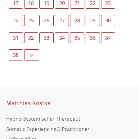
17
18
19
20
21
22
23
24
25
26
27
28
29
30
31
32
33
34
35
36
37
38
Matthias Kostka
Hypno-Systemischer Therapeut
Somatic Experiencing® Practitioner