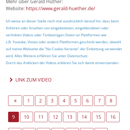
Mehr über Gerald Hüther:
Website:
https://www.gerald-huether.de/
Ich weise an dieser Stelle noch mal ausdrücklich darauf hin, dass beim
Anhören oder Ansehen von eingebetteten, eingeblendeten oder
verlinkten Videos oder Tonbeiträgen Daten an Plattformen wie
z.B. Youtube, Vimeo oder andere Plattformen geschickt werden, obwohl
auf meine Webseite die "No-Cookie-Variante" der Einbettung verwendet
wird. Alles Weitere erfähren Sie unter
Datenschutz
.
Durch das Anklicken der Videos erklären Sie sich damit einverstanden.
LINK ZUM VIDEO
1
2
3
4
5
6
7
8
9
10
11
12
13
14
15
16