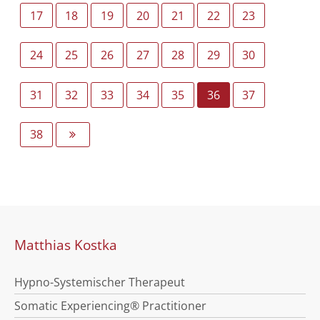
17
18
19
20
21
22
23
24
25
26
27
28
29
30
31
32
33
34
35
36
37
38
Matthias Kostka
Hypno-Systemischer Therapeut
Somatic Experiencing® Practitioner