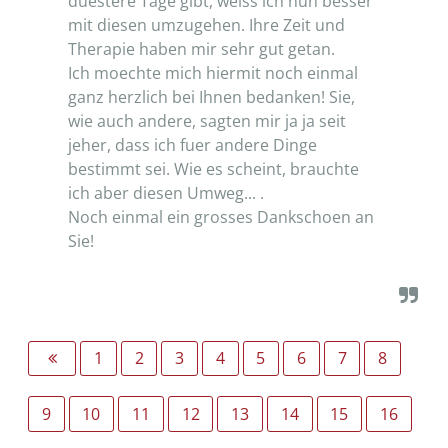
duestere Tage gibt, weiss ich nun besser
mit diesen umzugehen. Ihre Zeit und
Therapie haben mir sehr gut getan.
Ich moechte mich hiermit noch einmal
ganz herzlich bei Ihnen bedanken! Sie,
wie auch andere, sagten mir ja ja seit
jeher, dass ich fuer andere Dinge
bestimmt sei. Wie es scheint, brauchte
ich aber diesen Umweg... .
Noch einmal ein grosses Dankschoen an
Sie!
1
2
3
4
5
6
7
8
9
10
11
12
13
14
15
16